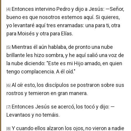
Entonces intervino Pedro y dijo a Jesús: —Señor,
|4|
bueno es que nosotros estemos aquí. Si quieres,
yo levantaré aquí tres enramadas: una para ti, otra
para Moisés y otra para Elías.
Mientras él aún hablaba, de pronto una nube
|5|
brillante les hizo sombra, y he aquí salió una voz de
la nube diciendo: "Este es mi Hijo amado, en quien
tengo complacencia. A él oíd."
Al oír esto, los discípulos se postraron sobre sus
|6|
rostros y temieron en gran manera.
Entonces Jesús se acercó, los tocó y dijo: —
|7|
Levantaos y no temáis.
Y cuando ellos alzaron los ojos, no vieron a nadie
|8|