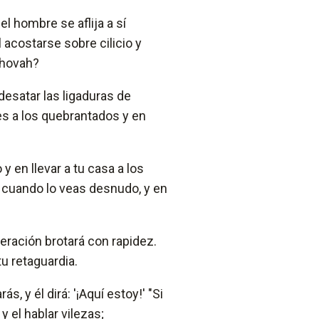
l hombre se aflija a sí
acostarse sobre cilicio y
ehovah?
desatar las ligaduras de
res a los quebrantados y en
 en llevar a tu casa a los
o cuando lo veas desnudo, y en
eración brotará con rapidez.
 tu retaguardia.
 y él dirá: '¡Aquí estoy!' "Si
y el hablar vilezas;