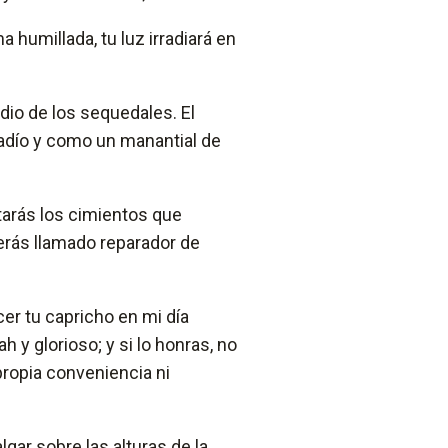
a humillada, tu luz irradiará en
dio de los sequedales. El
gadío y como un manantial de
tarás los cimientos que
erás llamado reparador de
cer tu capricho en mi día
h y glorioso; y si lo honras, no
ropia conveniencia ni
gar sobre las alturas de la