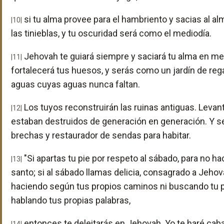
si tu alma provee para el hambriento y sacias al alm
|10|
las tinieblas, y tu oscuridad será como el mediodía.
Jehovah te guiará siempre y saciará tu alma en me
|11|
fortalecerá tus huesos, y serás como un jardín de re
aguas cuyas aguas nunca faltan.
Los tuyos reconstruirán las ruinas antiguas. Levan
|12|
estaban destruidos de generación en generación. Y s
brechas y restaurador de sendas para habitar.
"Si apartas tu pie por respeto al sábado, para no ha
|13|
santo; si al sábado llamas delicia, consagrado a Jehova
haciendo según tus propios caminos ni buscando tu p
hablando tus propias palabras,
entonces te deleitarás en Jehovah. Yo te haré cabal