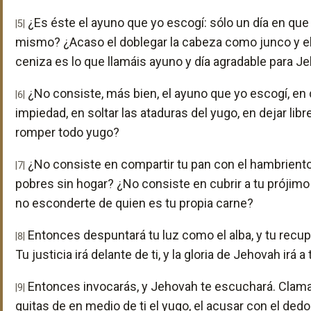
¿Es éste el ayuno que yo escogí: sólo un día en que e
|5|
mismo? ¿Acaso el doblegar la cabeza como junco y el 
ceniza es lo que llamáis ayuno y día agradable para J
¿No consiste, más bien, el ayuno que yo escogí, en 
|6|
impiedad, en soltar las ataduras del yugo, en dejar lib
romper todo yugo?
¿No consiste en compartir tu pan con el hambriento y
|7|
pobres sin hogar? ¿No consiste en cubrir a tu prójim
no esconderte de quien es tu propia carne?
Entonces despuntará tu luz como el alba, y tu recup
|8|
Tu justicia irá delante de ti, y la gloria de Jehovah irá a
Entonces invocarás, y Jehovah te escuchará. Clamarás,
|9|
quitas de en medio de ti el yugo, el acusar con el dedo 