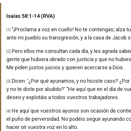
Isaías 58:1-14 (RVA)
"¡Proclama a voz en cuello! No te contengas; alza 
|1|
ante mi pueblo su transgresión, y a la casa de Jacob 
Pero ellos me consultan cada día, y les agrada sab
|2|
gente que hubiera obrado con justicia y que no hubiese
Me piden justos juicios y quieren acercarse a Dios.
Dicen: '¿Por qué ayunamos, y no hiciste caso? ¿Por
|3|
y no te diste por aludido?' "He aquí que en el día de v
deseo y explotáis a todos vuestros trabajadores.
He aquí que vuestros ayunos son ocasión de contien
|4|
el puño de perversidad. No podéis seguir ayunando co
hacer oír vuestra voz en lo alto.