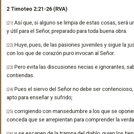
2 Timoteo 2:21-26 (RVA)
Así que, si alguno se limpia de estas cosas, será 
|21|
y útil para el Señor, preparado para toda buena obra.
Huye, pues, de las pasiones juveniles y sigue la justi
|22|
con los que de corazón puro invocan al Señor.
Pero evita las discusiones necias e ignorantes, s
|23|
contiendas.
Pues el siervo del Señor no debe ser contencioso,
|24|
apto para enseñar y sufrido;
corrigiendo con mansedumbre a los que se oponen,
|25|
conceda que se arrepientan para comprender la verda
y se escapen de la trampa del diablo, quien los tie
|26|