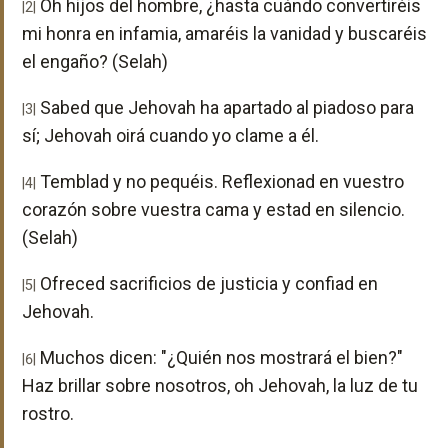
Oh hijos del hombre, ¿hasta cuándo convertiréis
|2|
mi honra en infamia, amaréis la vanidad y buscaréis
el engaño? (Selah)
Sabed que Jehovah ha apartado al piadoso para
|3|
sí; Jehovah oirá cuando yo clame a él.
Temblad y no pequéis. Reflexionad en vuestro
|4|
corazón sobre vuestra cama y estad en silencio.
(Selah)
Ofreced sacrificios de justicia y confiad en
|5|
Jehovah.
Muchos dicen: "¿Quién nos mostrará el bien?"
|6|
Haz brillar sobre nosotros, oh Jehovah, la luz de tu
rostro.