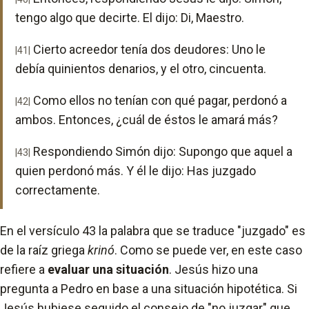
tengo algo que decirte. El dijo: Di, Maestro.
Cierto acreedor tenía dos deudores: Uno le
|41|
debía quinientos denarios, y el otro, cincuenta.
Como ellos no tenían con qué pagar, perdonó a
|42|
ambos. Entonces, ¿cuál de éstos le amará más?
Respondiendo Simón dijo: Supongo que aquel a
|43|
quien perdonó más. Y él le dijo: Has juzgado
correctamente.
En el versículo 43 la palabra que se traduce "juzgado" es
de la raíz griega
krinó
. Como se puede ver, en este caso
refiere a
evaluar una situación
. Jesús hizo una
pregunta a Pedro en base a una situación hipotética. Si
Jesús hubiese seguido el consejo de "no juzgar" que